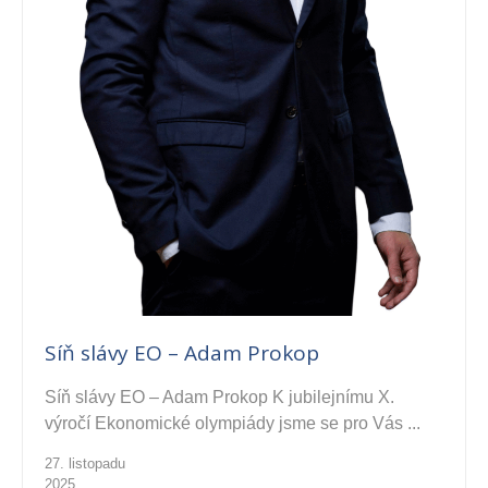
Síň slávy EO – Adam Prokop
Síň slávy EO – Adam Prokop K jubilejnímu X.
výročí Ekonomické olympiády jsme se pro Vás ...
27. listopadu
2025