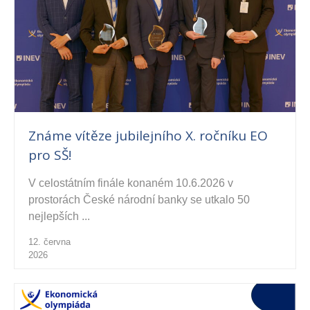
Známe vítěze jubilejního X. ročníku EO
pro SŠ!
V celostátním finále konaném 10.6.2026 v
prostorách České národní banky se utkalo 50
nejlepších ...
12. června
2026