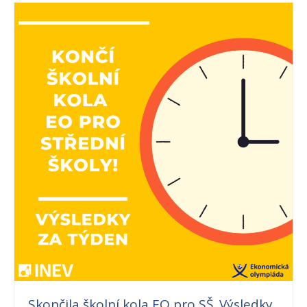
Skončila školní kola EO pro SŠ. Výsledky