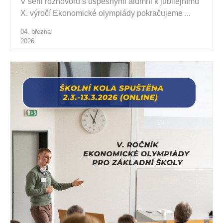
V sérii rozhovorů s úspěšnými alumni k jubilejnímu
X. výročí Ekonomické olympiády pokračujeme ...
04. března
2026