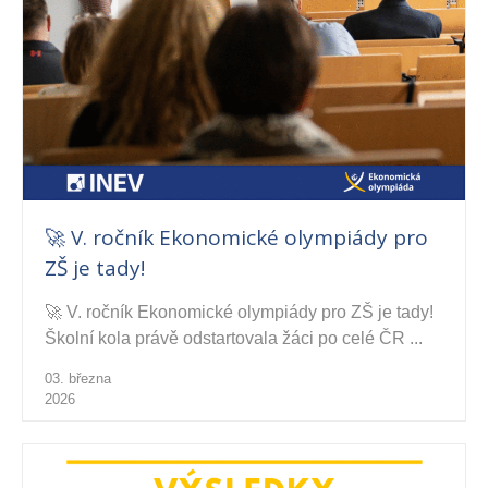
🚀 V. ročník Ekonomické olympiády pro
ZŠ je tady!
🚀 V. ročník Ekonomické olympiády pro ZŠ je tady!
Školní kola právě odstartovala žáci po celé ČR ...
03. března
2026