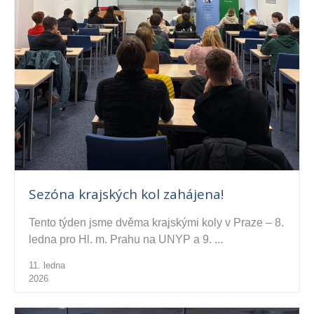
Sezóna krajských kol zahájena!
Tento týden jsme dvěma krajskými koly v Praze – 8.
ledna pro Hl. m. Prahu na UNYP a 9. ...
11. ledna
2026