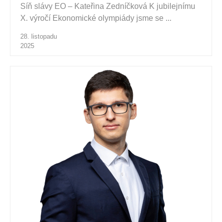
Síň slávy EO – Kateřina Zedníčková K jubilejnímu
X. výročí Ekonomické olympiády jsme se ...
28. listopadu
2025