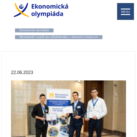
MENU
Ekonomická olympiáda
Mezinárodní soutěž pro středoškoláky v ekonomii a financích
22.06.2023