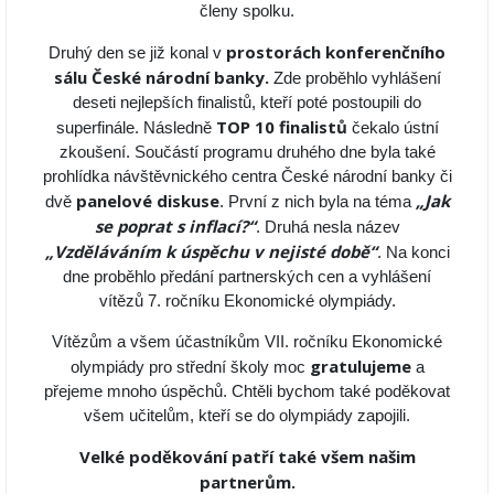
členy spolku.
prostorách konferenčního
Druhý den se již konal v
sálu České národní banky.
Zde proběhlo vyhlášení
deseti nejlepších finalistů, kteří poté postoupili do
TOP 10 finalistů
superfinále. Následně
čekalo ústní
zkoušení. Součástí programu druhého dne byla také
prohlídka návštěvnického centra České národní banky či
panelové diskuse
„Jak
dvě
. První z nich byla na téma
se poprat s inflací?“
. Druhá nesla název
„Vzděláváním k úspěchu v nejisté době“
. Na konci
dne proběhlo předání partnerských cen a vyhlášení
vítězů 7. ročníku Ekonomické olympiády.
Vítězům a všem účastníkům VII. ročníku Ekonomické
gratulujeme
olympiády pro střední školy moc
a
přejeme mnoho úspěchů. Chtěli bychom také poděkovat
všem učitelům, kteří se do olympiády zapojili.
Velké poděkování patří také všem našim
partnerům.