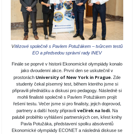
V
ítězové společně s Pavlem Potužákem – tvůrcem testů
EO a předsedou správní rady INEV
Finále se poprvé v historii Ekonomické olympiády konalo
jako dvoudenní akce. První den se uskutečnil v
University of New York in Prague
prostorách
. Zde
studenty čekal písemný test, během kterého jsme si
připravili přednášku a diskusi pro pedagogy. Následně si
mohli finalisté společně s Pavlem Potužákem projít
řešení testu. Večer jsme si pro finalisty, jejich doprovod,
večírek na lodi
partnery a další hosty připravili
. Na
palubě proběhlo vyhlášení partnerských cen, křest knihy
Pavla Potužáka, představení spolku absolventů
Ekonomické olympiády ECONET a následná diskuse se