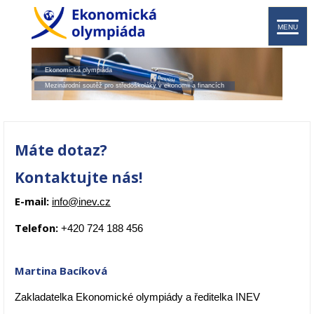
MENU
Ekonomická olympiáda
Mezinárodní soutěž pro středoškoláky v ekonomii a financích
Máte dotaz?
Kontaktujte nás!
E-mail:
info@inev.cz
Telefon:
+420 724 188 456
Martina Bacíková
Zakladatelka Ekonomické olympiády a ředitelka INEV