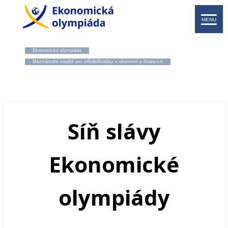
MENU
Ekonomická olympiáda
Mezinárodní soutěž pro středoškoláky v ekonomii a financích
Síň slávy
Ekonomické
olympiády