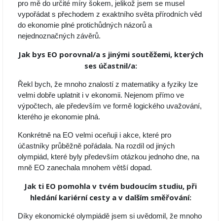
pro mě do určité míry šokem, jelikož jsem se musel
vypořádat s přechodem z exaktního světa přírodních věd
do ekonomie plné protichůdných názorů a
nejednoznačných závěrů.
Jak bys EO porovnal/a s jinými soutěžemi, kterých
ses účastnil/a:
Řekl bych, že mnoho znalostí z matematiky a fyziky lze
velmi dobře uplatnit i v ekonomii. Nejenom přímo ve
výpočtech, ale především ve formě logického uvažování,
kterého je ekonomie plná.
Konkrétně na EO velmi oceňuji i akce, které pro
účastníky průběžně pořádala. Na rozdíl od jiných
olympiád, které byly především otázkou jednoho dne, na
mně EO zanechala mnohem větší dopad.
Jak ti EO pomohla v tvém budoucím studiu, při
hledání kariérní cesty a v dalším směřování:
Díky ekonomické olympiádě jsem si uvědomil, že mnoho