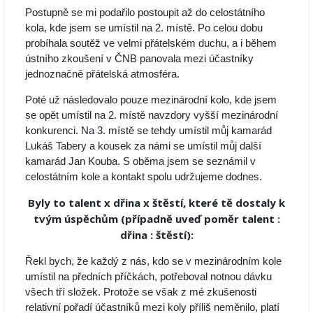
Postupně se mi podařilo postoupit až do celostátního
kola, kde jsem se umístil na 2. místě. Po celou dobu
probíhala soutěž ve velmi přátelském duchu, a i během
ústního zkoušení v ČNB panovala mezi účastníky
jednoznačně přátelská atmosféra.
Poté už následovalo pouze mezinárodní kolo, kde jsem
se opět umístil na 2. místě navzdory vyšší mezinárodní
konkurenci. Na 3. místě se tehdy umístil můj kamarád
Lukáš Tabery a kousek za námi se umístil můj další
kamarád Jan Kouba. S oběma jsem se seznámil v
celostátním kole a kontakt spolu udržujeme dodnes.
Byly to talent x dřina x štěstí, které tě dostaly k
tvým úspěchům (případně uveď poměr talent :
dřina : štěstí):
Řekl bych, že každý z nás, kdo se v mezinárodním kole
umístil na předních příčkách, potřeboval notnou dávku
všech tří složek. Protože se však z mé zkušenosti
relativní pořadí účastníků mezi koly příliš neměnilo, platí