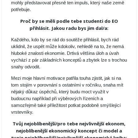
mohly představovat přesně ten impuls, který naše země
potřebuje.
Proč by se měli podle tebe studenti do EO
přihlásit. Jakou radu bys jim dal/a:
Každého, kdo by se rád do soutěže přihlásil, bych rád
uklidnil, že uspět může kdokoliv, nehledě na to, že nemá
hluboké znalosti ekonomie. Drtivá většina úloh a úvah
vychází z pár základních konceptů a zbytek lze s trochou
snahy odvodit.
Mezi moje hlavní motivace patřila touha zjistit, jak si na
tom stojím v porovnání s ostatními v ročníku, snaha mít
nějaký důkaz úspěchů, který budu moct využít v
budoucnu například při výběrových řízeních a
samozřejmě také příležitost potkat podobně smýšlející
vrstevníky.
Tvůj nejoblíbenější/pro tebe nejvlivnější ekonom,
nejoblíbenější ekonomický koncept či model a
tvoje nejoblíbenější/nejvlivnější ekonomická kniha: