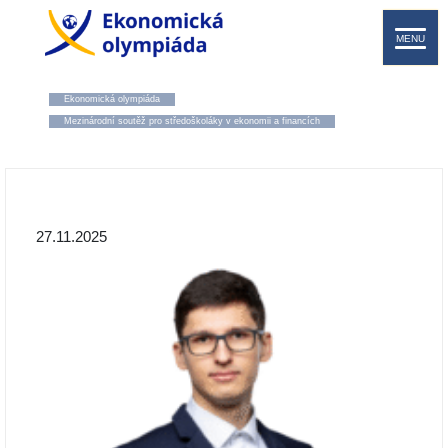
MENU
Ekonomická olympiáda
Mezinárodní soutěž pro středoškoláky v ekonomii a financích
27.11.2025