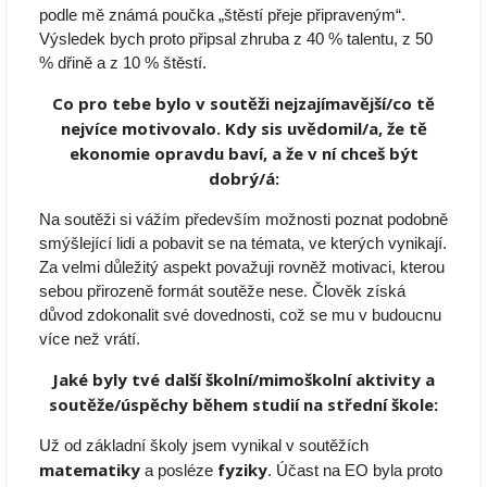
podle mě známá poučka „štěstí přeje připraveným“.
Výsledek bych proto připsal zhruba z 40 % talentu, z 50
% dřině a z 10 % štěstí.
Co pro tebe bylo v soutěži nejzajímavější/co tě
nejvíce motivovalo. Kdy sis uvědomil/a, že tě
ekonomie opravdu baví, a že v ní chceš být
dobrý/á:
Na soutěži si vážím především možnosti poznat podobně
smýšlející lidi a pobavit se na témata, ve kterých vynikají.
Za velmi důležitý aspekt považuji rovněž motivaci, kterou
sebou přirozeně formát soutěže nese. Člověk získá
důvod zdokonalit své dovednosti, což se mu v budoucnu
více než vrátí.
Jaké byly tvé další školní/mimoškolní aktivity a
soutěže/úspěchy během studií na střední škole:
Už od základní školy jsem vynikal v soutěžích
matematiky
fyziky
a posléze
. Účast na EO byla proto