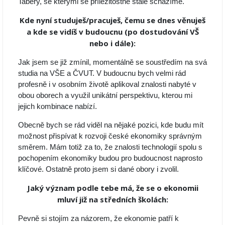
Tabery, se kterými se příležitostně stále scházíme.
Kde nyní studuješ/pracuješ, čemu se dnes věnuješ
a kde se vidíš v budoucnu (po dostudování VŠ
nebo i dále):
Jak jsem se již zmínil, momentálně se soustředím na svá
studia na VŠE a ČVUT. V budoucnu bych velmi rád
profesně i v osobním životě aplikoval znalosti nabyté v
obou oborech a využil unikátní perspektivu, kterou mi
jejich kombinace nabízí.
Obecně bych se rád viděl na nějaké pozici, kde budu mít
možnost přispívat k rozvoji české ekonomiky správným
směrem. Mám totiž za to, že znalosti technologií spolu s
pochopením ekonomiky budou pro budoucnost naprosto
klíčové. Ostatně proto jsem si dané obory i zvolil.
Jaký význam podle tebe má, že se o ekonomii
mluví již na středních školách:
Pevně si stojím za názorem, že ekonomie patří k