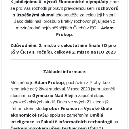
jubilejnímu X. výročí Ekonomické olympiády
K
jsme
rozhovorů
se pro Vás rozhodli připravit pravidelnou sérii
s úspěšnými alumni
této soutěže za celou její historii.
Jako další naši prosbu o krátký rozhovor přijal jeden z
Adam
mezinárodně nejúspěšnějších Čechů v EO –
Prokop
.
Zdůvodnění: 2. místo v celostátním finále EO pro
SŠ v ČR (VII. ročník), celkové 2. místo na IEO 2023
Základní informace
:
Adam Prokop
Mé jméno je
, pocházím z Prahy, kde
jsem také celý život studoval. V roce 2023 jsem ukončil
Gymnáziu Nad Alejí
studium na
a započal etapu
vysokoškolských studií. Dnes ve svých 21 letech již
obor Finance
Vysoké škole
třetím rokem studuji
na
ekonomické
(VŠE)
Umělá
spolu se zaměřením
inteligence
Fakultě informačních technologií
na
na
Českém vysokém učení technickém (ČVUT)
.