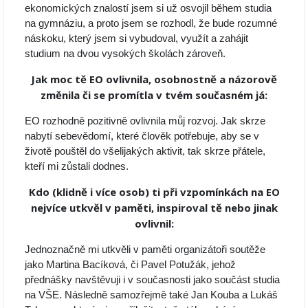
ekonomických znalostí jsem si už osvojil během studia
na gymnáziu, a proto jsem se rozhodl, že bude rozumné
náskoku, který jsem si vybudoval, využít a zahájit
studium na dvou vysokých školách zároveň.
Jak moc tě EO ovlivnila, osobnostně a názorově
změnila či se promítla v tvém současném já:
EO rozhodně pozitivně ovlivnila můj rozvoj. Jak skrze
nabytí sebevědomí, které člověk potřebuje, aby se v
životě pouštěl do všelijakých aktivit, tak skrze přátele,
kteří mi zůstali dodnes.
Kdo (klidně i více osob) ti při vzpomínkách na EO
nejvíce utkvěl v paměti, inspiroval tě nebo jinak
ovlivnil:
Jednoznačně mi utkvěli v paměti organizátoři soutěže
jako Martina Bacíková, či Pavel Potužák, jehož
přednášky navštěvuji i v současnosti jako součást studia
na VŠE. Následně samozřejmě také Jan Kouba a Lukáš