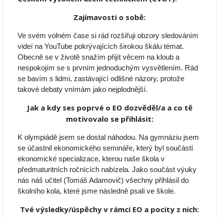
Zajímavosti o sobě:
Ve svém volném čase si rád rozšiřuji obzory sledováním
videí na YouTube pokrývajících širokou škálu témat.
Obecně se v životě snažím přijít věcem na kloub a
nespokojím se s prvním jednoduchým vysvětlením. Rád
se bavím s lidmi, zastávající odlišné názory, protože
takové debaty vnímám jako nejplodnější.
Jak a kdy ses poprvé o EO dozvěděl/a a co tě
motivovalo se přihlásit:
K olympiádě jsem se dostal náhodou. Na gymnáziu jsem
se účastnil ekonomického semináře, který byl součástí
ekonomické specializace, kterou naše škola v
předmaturitních ročnících nabízela. Jako součást výuky
nás náš učitel (Tomáš Adamovič) všechny přihlásil do
školního kola, které jsme následně psali ve škole.
Tvé výsledky/úspěchy v rámci EO a pocity z nich: