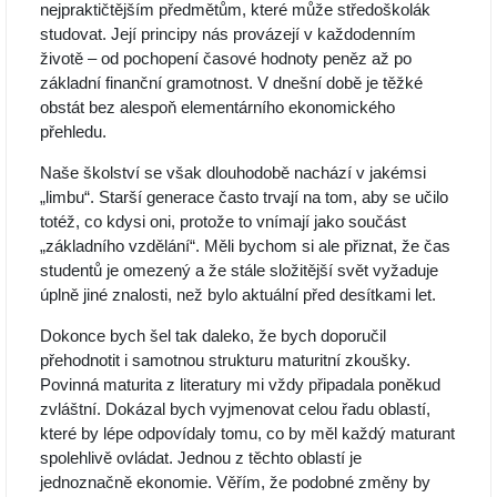
nejpraktičtějším předmětům, které může středoškolák
studovat. Její principy nás provázejí v každodenním
životě – od pochopení časové hodnoty peněz až po
základní finanční gramotnost. V dnešní době je těžké
obstát bez alespoň elementárního ekonomického
přehledu.
Naše školství se však dlouhodobě nachází v jakémsi
„limbu“. Starší generace často trvají na tom, aby se učilo
totéž, co kdysi oni, protože to vnímají jako součást
„základního vzdělání“. Měli bychom si ale přiznat, že čas
studentů je omezený a že stále složitější svět vyžaduje
úplně jiné znalosti, než bylo aktuální před desítkami let.
Dokonce bych šel tak daleko, že bych doporučil
přehodnotit i samotnou strukturu maturitní zkoušky.
Povinná maturita z literatury mi vždy připadala poněkud
zvláštní. Dokázal bych vyjmenovat celou řadu oblastí,
které by lépe odpovídaly tomu, co by měl každý maturant
spolehlivě ovládat. Jednou z těchto oblastí je
jednoznačně ekonomie. Věřím, že podobné změny by