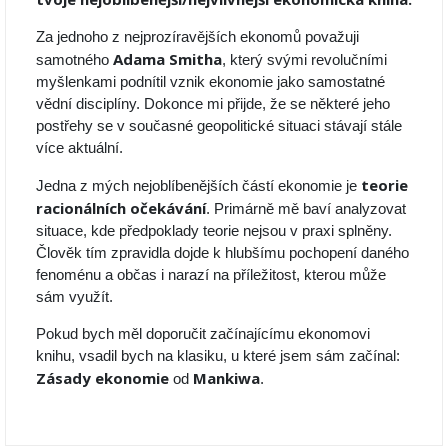
Za jednoho z nejprozíravějších ekonomů považuji
Adama Smitha
samotného
, který svými revolučními
myšlenkami podnítil vznik ekonomie jako samostatné
vědní disciplíny. Dokonce mi přijde, že se některé jeho
postřehy se v současné geopolitické situaci stávají stále
více aktuální.
teorie
Jedna z mých nejoblíbenějších částí ekonomie je
racionálních očekávání
. Primárně mě baví analyzovat
situace, kde předpoklady teorie nejsou v praxi splněny.
Člověk tím zpravidla dojde k hlubšímu pochopení daného
fenoménu a občas i narazí na příležitost, kterou může
sám využít.
Pokud bych měl doporučit začínajícímu ekonomovi
knihu, vsadil bych na klasiku, u které jsem sám začínal:
Zásady ekonomie
Mankiwa
od
.