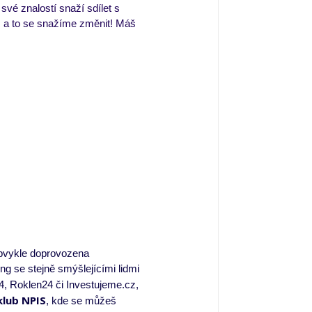
e své znalostí snaží sdílet s
, a to se snažíme změnit! Máš
obvykle doprovozena
ng se stejně smýšlejícími lidmi
, Roklen24 či Investujeme.cz,
klub NPIS
, kde se můžeš