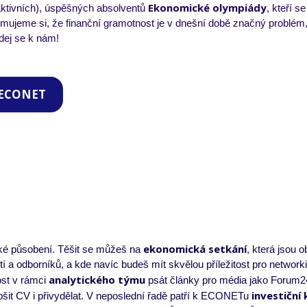
Ekonomické olympiády
 aktivních), úspěšných absolventů
, kteří s
ujeme si, že finanční gramotnost je v dnešní době značný problém
dej se k nám!
u ECONET
ekonomická setkání
é působení. Těšit se můžeš na
, která jsou 
a odborníků, a kde navíc budeš mít skvělou příležitost pro networki
analytického týmu
ost v rámci
psát články pro média jako Forum24
investiční 
it CV i přivydělat. V neposlední řadě patří k ECONETu