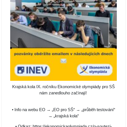
Krajská kola IX. ročníku Ekonomické olympiády pro SŠ
nám zanedlouho začínají!
• Info na webu EO → „EO pro SŠ“ → „průběh testování“
→ „krajská kola“
• Odkaz:
https://ekonomickaolympiada.cz/o-soutezi-