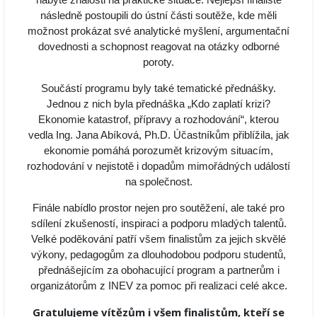
následně postoupili do ústní části soutěže, kde měli
možnost prokázat své analytické myšlení, argumentační
dovednosti a schopnost reagovat na otázky odborné
poroty.
Součástí programu byly také tematické přednášky.
Jednou z nich byla přednáška „Kdo zaplatí krizi?
Ekonomie katastrof, přípravy a rozhodování“, kterou
vedla Ing. Jana Abíková, Ph.D. Účastníkům přiblížila, jak
ekonomie pomáhá porozumět krizovým situacím,
rozhodování v nejistotě i dopadům mimořádných událostí
na společnost.
Finále nabídlo prostor nejen pro soutěžení, ale také pro
sdílení zkušeností, inspiraci a podporu mladých talentů.
Velké poděkování patří všem finalistům za jejich skvělé
výkony, pedagogům za dlouhodobou podporu studentů,
přednášejícím za obohacující program a partnerům i
organizátorům z INEV za pomoc při realizaci celé akce.
Gratulujeme vítězům i všem finalistům, kteří se