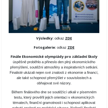
Výsledky
ZDE
: odkaz
Fotogalerie
ZDE
: odkaz
Finále Ekonomické olympiády pro základní školy
úspěšně proběhlo a přineslo den plný ekonomického
přemýšlení, soutěžní atmosféry a inspirativních setkání.
Finalisté ukázali nejen své znalosti z ekonomie a financí,
ale také schopnost přemýšlet v souvislostech a
obhajovat své názory.
Během finálového dne se soutěžící utkali v písemném
testu, který prověřil jejich orientaci v ekonomických
tématech, finanční gramotnosti i schopnost aplikovat
nabyté znalosti na praktické situace. Nejlepší finalisté