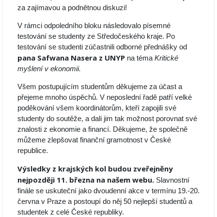
za zajímavou a podnětnou diskuzi!
V rámci odpoledního bloku následovalo písemné
testování se studenty ze Středočeského kraje. Po
testování se studenti zúčastnili odborné přednášky od
pana Safwana Nasera z UNYP
na téma
Kritické
myšlení v ekonomii.
Všem postupujícím studentům děkujeme za účast a
přejeme mnoho úspěchů. V neposlední řadě patří velké
poděkování všem koordinátorům, kteří zapojili své
studenty do soutěže, a dali jim tak možnost porovnat své
znalosti z ekonomie a financí. Děkujeme, že společně
můžeme zlepšovat finanční gramotnost v České
republice.
Výsledky z krajských kol budou zveřejněny
nejpozději 11. března na našem webu.
Slavnostní
finále se uskuteční jako dvoudenní akce v termínu 19.-20.
června v Praze a postoupí do něj 50 nejlepší studentů a
studentek z celé České republiky.