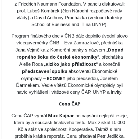
z Friedrich Naumann Foundation. V panelu diskutovali:
prof. Luboš Komárek (člen Národní rozpočtové rady
vlády) a David Anthony Procházka (vedoucí katedry
School of Business and IT na UNYP).
Program finálového dne v ČNB dále doplnilo úvodní slovo
víceguvernérky ČNB – Evy Zamrazilové, přednáška
Dopad
Jana Vejmělka z Komerční banky s názvem „
ropného šoku do české ekonomiky
“, přednáška
Riziko jako příležitost
Aleše Roda „
“ a konečně
představení spolku
absolventů Ekonomické
ECONET
olympiády –
jeho předsedou, Josefem
Ďarmekem. Vedle vítězů Ekonomické olympiády byli
navíc vyhlášeni i vítězové ceny ČAP, UNYP a Invity.
Cena ČAP
Max Kajnar
Cenu ČAP vyhrál
po napsání nejlepší eseje,
která byla součástí finálového testu. Max získal 10 000
Kč a stáž ve společnosti Kooperativa. Taktéž s ním
proběhla krátká reportáž. Cenu předával Petr Jedlička.