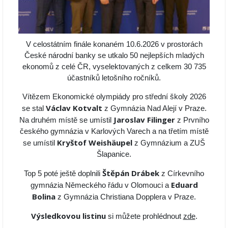
V celostátním finále konaném 10.6.2026 v prostorách
České národní banky se utkalo 50 nejlepších mladých
ekonomů z celé ČR, vyselektovaných z celkem 30 735
účastníků letošního ročníků.
Vítězem Ekonomické olympiády pro střední školy 2026
Václav Kotvalt
se stal
z Gymnázia Nad Alejí v Praze.
Jaroslav Filinger
Na druhém místě se umístil
z Prvního
českého gymnázia v Karlových Varech a na třetím místě
Kryštof Weishäupel
se umístil
z Gymnázium a ZUŠ
Šlapanice.
Štěpán Drábek
Top 5 poté ještě doplnili
z Církevního
Eduard
gymnázia Německého řádu v Olomouci a
Bolina
z Gymnázia Christiana Dopplera v Praze.
Výsledkovou listinu
si můžete prohlédnout
zde
.