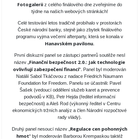
Fotogalerii
z celého finálového dne zveřejníme do
týdne na našich webových stránkách!
Celé testování letos tradičně probíhalo v prostorách
České národní banky, stejně jako zbytek finálového
programu vyjma večerní afterparty, která se konala v
Hanavském pavilonu
.
První diskuzní panel se zástupci partnerů soutěže nesl
Finanční bezpečnost 2.0.: Jak technologie
název „
ovlivňují zabezpečení financí
“. Panel byl moderován
Natálií Sabol Tkáčovou z nadace Friedrich Naumann
Foundation for Freedom. Panelu se účastnili: Pavel
Šašek (vedoucí oddělení služeb karet a prevence
podvodů v KB), Petr Hejda (ředitel informační
bezpečnosti) a Aleš Rod (výkonný ředitel v Centru
ekonomických tržních analýz a člen Národní rozpočtové
rady vlády).
Regulace cen pohonných
Druhý panel nesoucí název „
hmot
“ byl moderován Barborou Krempaskou taktéž