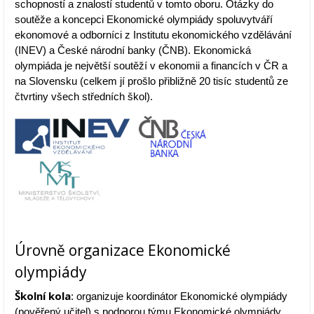
schopností a znalostí studentů v tomto oboru. Otázky do
soutěže a koncepci Ekonomické olympiády spoluvytváří
ekonomové a odborníci z Institutu ekonomického vzdělávání
(INEV) a České národní banky (ČNB). Ekonomická
olympiáda je největší soutěží v ekonomii a financích v ČR a
na Slovensku (celkem jí prošlo přibližně 20 tisíc studentů ze
čtvrtiny všech středních škol).
Úrovně organizace Ekonomické
olympiády
Školní kola
: organizuje koordinátor Ekonomické olympiády
(pověřený učitel) s podporou týmu Ekonomické olympiády.