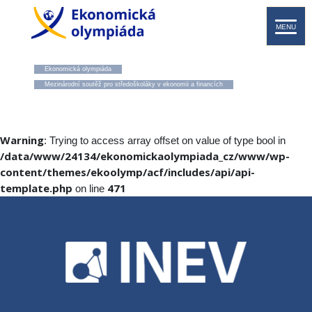
MENU
Ekonomická olympiáda
Mezinárodní soutěž pro středoškoláky v ekonomii a financích
Warning
: Trying to access array offset on value of type bool in
/data/www/24134/ekonomickaolympiada_cz/www/wp-
content/themes/ekoolymp/acf/includes/api/api-
template.php
471
on line