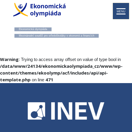
MENU
Ekonomická olympiáda
Mezinárodní soutěž pro středoškoláky v ekonomii a financích
Warning
: Trying to access array offset on value of type bool in
/data/www/24134/ekonomickaolympiada_cz/www/wp-
content/themes/ekoolymp/acf/includes/api/api-
template.php
471
on line