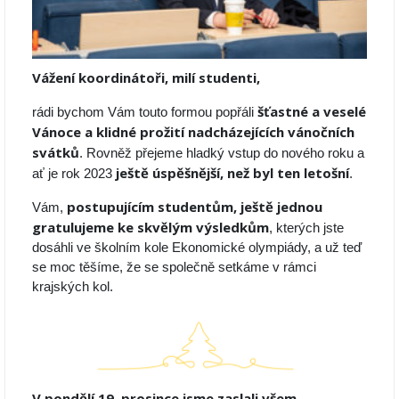
Vážení koordinátoři, milí studenti,
šťastné a
veselé
rádi bychom Vám touto formou popřáli
Vánoce a klidné prožití nadcházejících vánočních
svátků
. Rovněž přejeme hladký vstup do nového roku a
ještě úspěšnější, než byl ten letošní
ať je rok 2023
.
postupujícím studentům, ještě jednou
Vám,
gratulujeme ke skvělým výsledkům
, kterých jste
dosáhli ve školním kole Ekonomické olympiády, a už teď
se moc těšíme, že se společně setkáme v rámci
krajských kol.
V pondělí 19. prosince jsme zaslali všem