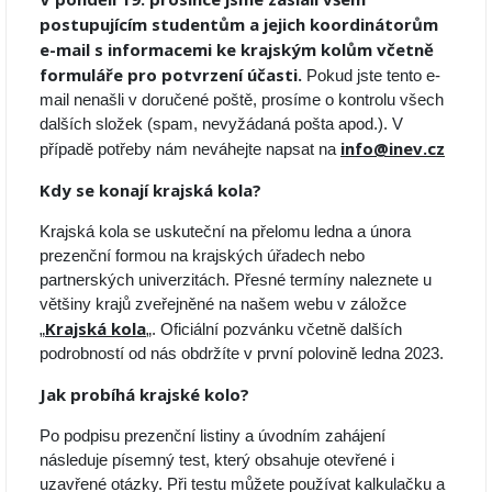
postupujícím studentům a jejich koordinátorům
e-mail s informacemi ke krajským kolům včetně
formuláře pro potvrzení účasti.
Pokud jste tento e-
mail nenašli v doručené poště, prosíme o kontrolu všech
dalších složek (spam, nevyžádaná pošta apod.). V
info@inev.cz
případě potřeby nám neváhejte napsat na
Kdy se konají krajská kola?
Krajská kola se uskuteční na přelomu ledna a února
prezenční formou na krajských úřadech nebo
partnerských univerzitách. Přesné termíny naleznete u
většiny krajů zveřejněné na našem webu v záložce
Krajská kola
„
„. Oficiální pozvánku včetně dalších
podrobností od nás obdržíte v první polovině ledna 2023.
Jak probíhá krajské kolo?
Po podpisu prezenční listiny a úvodním zahájení
následuje písemný test, který obsahuje otevřené i
uzavřené otázky. Při testu můžete používat kalkulačku a