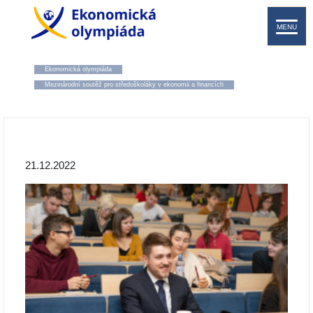
MENU
Ekonomická olympiáda
Mezinárodní soutěž pro středoškoláky v ekonomii a financích
21.12.2022