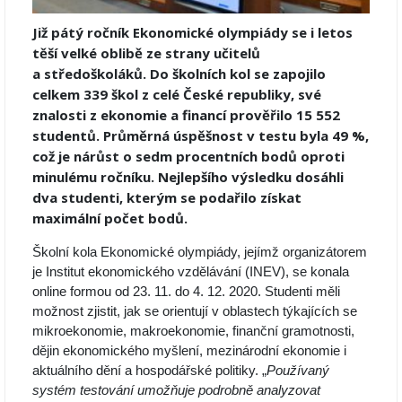
Již pátý ročník Ekonomické olympiády se i letos
těší velké oblibě ze strany učitelů
a středoškoláků. Do školních kol se zapojilo
celkem 339 škol z celé České republiky, své
znalosti z ekonomie a financí prověřilo 15 552
studentů. Průměrná úspěšnost v testu byla 49 %,
což je nárůst o sedm procentních bodů oproti
minulému ročníku. Nejlepšího výsledku dosáhli
dva studenti, kterým se podařilo získat
maximální počet bodů.
Školní kola Ekonomické olympiády, jejímž organizátorem
je Institut ekonomického vzdělávání (INEV), se konala
online formou od 23. 11. do 4. 12. 2020. Studenti měli
možnost zjistit, jak se orientují v oblastech týkajících se
mikroekonomie, makroekonomie, finanční gramotnosti,
dějin ekonomického myšlení, mezinárodní ekonomie i
aktuálního dění a hospodářské politiky. „
Používaný
systém testování umožňuje podrobně analyzovat