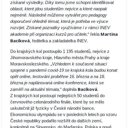
získané výsledky. Díky tomu jsme schopni identifikovat
oblasti, které jdou studentům nejvíce a které naopak
nejméně. Následně můžeme vytvářet pro pedagogy
doporučení ohledně témat, která je potřeba ve výuce
rozvíjet. Získané poznatky využíváme i v rámci INEV
Martina
akademie při organizaci kurzů pro učitele,
“ řekla
Bacíková
, ředitelka a zakladatelka INEV.
Do krajských kol postoupilo 1 195 studentů, nejvíce z
Jihomoravského kraje, Hlavního města Prahy a kraje
Moravskoslezského. „
Vzhledem k současné situaci
spojené s pandemií covid-19 se krajská kola budou konat
opět online, testování proběhne 16. března a na 18.
března je naplánovaná online konference, která se
Bacíková
zaměří na aktuální témata,
“ doplnila
.
Z krajských kol postoupí nejlepších 50 studentů do
červnového celonárodního finále, které by se mělo
uskutečnit již fyzicky v České národní bance.
Ekonomickou olympiádu se v posledních letech po vzoru
České republiky podařilo rozšířit do dalších zemí,
konkrétně na Slovensko, do Maďarska, Polska a nově