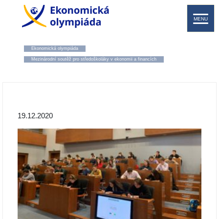
MENU
Ekonomická olympiáda
Mezinárodní soutěž pro středoškoláky v ekonomii a financích
19.12.2020