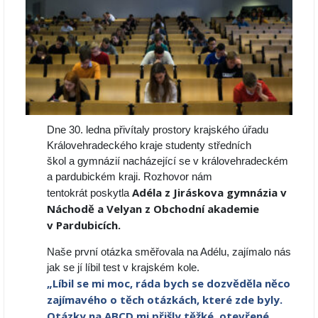
Dne 30. ledna přivítaly prostory krajského úřadu
Královehradeckého kraje studenty středních
škol a gymnázií nacházející se v královehradeckém
a pardubickém kraji. Rozhovor nám
Adéla z Jiráskova gymnázia v
tentokrát poskytla
Náchodě a Velyan z Obchodní akademie
v Pardubicích.
Naše první otázka směřovala na Adélu, zajímalo nás
jak se jí líbil test v krajském kole.
„Líbil se mi moc, ráda bych se dozvěděla něco
zajímavého o těch otázkách, které zde byly.
Otázky na ABCD mi přišly těžké, otevřené