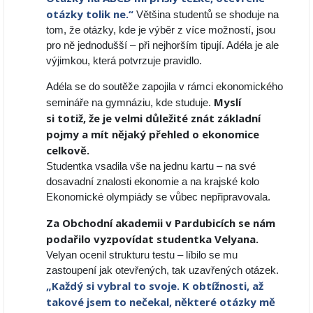
otázky tolik ne.“
Většina studentů se shoduje na
tom, že otázky, kde je výběr z více možností, jsou
pro ně jednodušší – při nejhorším tipují. Adéla je ale
výjimkou, která potvrzuje pravidlo.
Adéla se do soutěže zapojila v rámci ekonomického
Myslí
semináře na gymnáziu, kde studuje.
si totiž, že je velmi důležité znát základní
pojmy a mít nějaký přehled o ekonomice
celkově.
Studentka vsadila vše na jednu kartu – na své
dosavadní znalosti ekonomie a na krajské kolo
Ekonomické olympiády se vůbec nepřipravovala.
Za Obchodní akademii v Pardubicích se nám
podařilo vyzpovídat studentka Velyana.
Velyan ocenil strukturu testu – líbilo se mu
zastoupení jak otevřených, tak uzavřených otázek.
„Každý si vybral to svoje. K obtížnosti, až
takové jsem to nečekal, některé otázky mě