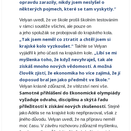
opravdu
zarazily, nikdy jsem neslyšel o
některých pojmech, které se tam vyskytly.“
Velyan uvedl, že ve škole prošli školním testováním
v rámci soutěže všichni, ale pouze on
a jeho spolužák se probojovali do krajského kola.
„Tak jsem neměl co ztratit a chtěl jsem si
krajské kolo vyzkoušet.“
Takhle se Velyan
„Líbí se mi
vyjádřil k jeho účasti na krajském kole.
myšlenka toho, že když nevyhraješ, tak ale
získáš mnoho nových vědomostí.
A možná
člověk zjistí, že ekonomika ho více zajímá, že jí
doposud bral jen jako předmět ve
škole.“
Velyan krásně zdůraznil, že vítězství není vše.
Samotné přihlášení do Ekonomické
olympiády
vyžaduje odvahu, disciplínu a skýtá řadu
příležitostí k získání nových zkušeností.
Stejně
jako Adéla se na krajské kolo nepřipravoval, však z
jiného důvodu. Velyan uvedl, že na přípravu neměl
moc času. V závěru rozhovoru zdůraznil myšlenku,