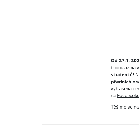
Od 27.1. 202
budou až na v
studentů!
Na
předních os
vyhlášena
ce
na
Facebook
Těšíme se na