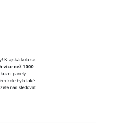
! Krajská kola se
h více než 1000
skuzní panely
m kole byla také
ůžete nás sledovat