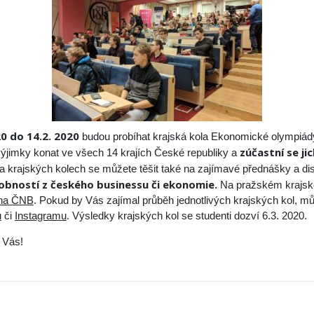
0 do 14.2. 2020
budou probíhat krajská kola Ekonomické olympiády
zúčastní se jic
ýjimky konat ve všech 14 krajích České republiky a
 krajských kolech se můžete těšit také na zajímavé přednášky a di
obností z českého businessu či ekonomie.
Na pražském krajské
na ČNB
. Pokud by Vás zajímal průběh jednotlivých krajských kol, m
u
či
Instagramu
. Výsledky krajských kol se studenti dozví 6.3. 2020.
 Vás!