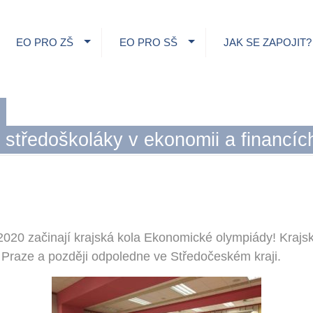
EO PRO ZŠ
EO PRO SŠ
JAK SE ZAPOJIT?
 středoškoláky v ekonomii a financíc
 2020 začinají krajská kola Ekonomické olympiády! Krajs
 Praze a později odpoledne ve Středočeském kraji.