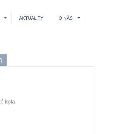
AKTUALITY
O NÁS
h
ké kola