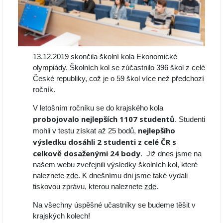
13.12.2019 skončila školní kola Ekonomické
olympiády. Školních kol se zúčastnilo 396 škol z celé
České republiky, což je o 59 škol více než předchozí
ročník.
V letošním ročníku se do krajského kola
probojovalo nejlepších 1107 studentů
. Studenti
nejlepšího
mohli v testu získat až 25 bodů,
výsledku dosáhli 2 studenti z celé ČR s
celkově dosaženými 24 body
. Již dnes jsme na
našem webu zveřejnili výsledky školních kol, které
naleznete
zde
. K dnešnímu dni jsme také vydali
tiskovou zprávu, kterou naleznete
zde
.
Na všechny úspěšné učastníky se budeme těšit v
krajských kolech!