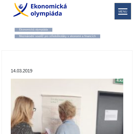
MENU
Ekonomická olympiáda
Mezinárodní soutěž pro středoškoláky v ekonomii a financích
14.03.2019