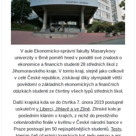
V aule Ekonomicko-správní fakulty Masarykovy
univerzity v Brně poměří hned v pondělí své znalosti o
ekonomice a financích studenti 28 středních škol z
Jihomoravského kraje. V tomto kraji, stejně jako celkově
v celé České republice, získávají díky olympiádě větší
povědomí o základních ekonomických a finančních
otázkách studenti ze čtvrtiny všech typů středních škol.
Další krajská kola se do čtvrtka 7. února 2019 postupně
uskuteční
v Liberci, Jihlavě a ve Zlíně
. Zlínské kolo je
posledním kláním v krajích, z nichž do prestižního
celonárodního finále v květnu v České národní bance v
Praze postoupí jen 50 nejúspěšnějších studentů.
Testy
,
kterým čelí účastníci krajských kol, tedy nejsou a ani