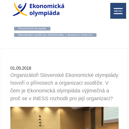
MENU
Ekonomická olympiáda
Mezinárodní soutěž pro středoškoláky v ekonomii a financích
01.09.2018
Organizátoři Slovenské Ekonomické olympiády
hovoří o přínosech a organizaci soutěže. V
čem je Ekonomická olympiáda výjimečná a
proč se v INESS rozhodli pro její organizaci?