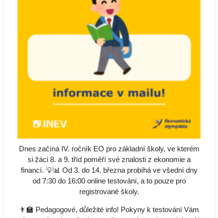
Dnes začíná IV. ročník EO pro základní školy, ve kterém
si žáci 8. a 9. tříd poměří své znalosti z ekonomie a
financí. 💡📊 Od 3. do 14. března probíhá ve všední dny
od 7:30 do 16:00 online testování, a to pouze pro
registrované školy.
👨‍🏫 Pedagogové, důležité info! Pokyny k testování Vám