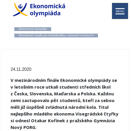
MENU
Ekonomická olympiáda
Mezinárodní soutěž pro středoškoláky v ekonomii a financích
24.11.2020
V mezinárodním finále Ekonomické olympiády se
v letošním roce utkali studenti středních škol
z Česka, Slovenska, Maďarska a Polska. Každou
zemi zastupovalo pět studentů, kteří za sebou
měli již úspěšně zvládnutá národní kola. Titul
nejlepšího mladého ekonoma Visegrádské čtyřky
si odnesl Otakar Kořínek z pražského Gymnázia
Nový PORG.