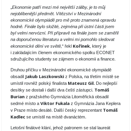
„
Ekonomie patří mezi mé největší záliby, je to můj
nejoblíbenější předmět. Vítězství v Mezinárodní
ekonomické olympiádě pro mě proto znamená opravdu
hodně. Finále bylo složité, zejména při ústní části jsem
byl velmi nervózní. Při přípravě na finále jsem se zaměřil
na doporučenou literaturu a velmi mi pomohlo sledovat
Kořínek
ekonomické dění ve světě,
“ řekl
, který je
i zakládajícím členem ekonomického spolku ECONET
sdružujícího studenty se zájmem o ekonomii a finance.
Druhou příčku v Mezinárodní ekonomické olympiádě
Jakub Laszkowski
obsadil
z Polska, na třetím místě se
Mateusz Gil.
umístil rovněž polský finalista
Do nejlepší
Tomáš
desítky se dostali i další dva čeští zástupci.
Burian
z pražského Gymnázia Litoměřická obsadil
Viktor Fukala
sedmé místo a
z Gymnázia Jana Keplera
Tomáš
v Praze místo desáté. Další český reprezentant
Kadlec
se umístil na místě dvanáctém.
Letošní finálové klání, jehož patronem se stal laureát