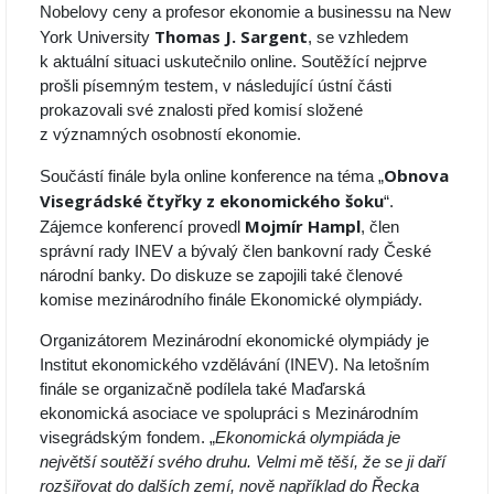
Nobelovy ceny a profesor ekonomie a businessu na New
Thomas J. Sargent
York University
, se vzhledem
k aktuální situaci uskutečnilo online. Soutěžící nejprve
prošli písemným testem, v následující ústní části
prokazovali své znalosti před komisí složené
z významných osobností ekonomie.
Obnova
Součástí finále byla online konference na téma „
Visegrádské čtyřky z ekonomického šoku
“.
Mojmír Hampl
Zájemce konferencí provedl
, člen
správní rady INEV a bývalý člen bankovní rady České
národní banky. Do diskuze se zapojili také členové
komise mezinárodního finále Ekonomické olympiády.
Organizátorem Mezinárodní ekonomické olympiády je
Institut ekonomického vzdělávání (INEV). Na letošním
finále se organizačně podílela také Maďarská
ekonomická asociace ve spolupráci s Mezinárodním
visegrádským fondem. „
Ekonomická olympiáda je
největší soutěží svého druhu. Velmi mě těší, že se ji daří
rozšiřovat do dalších zemí, nově například do Řecka