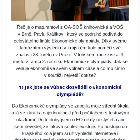
Řeč je o maturantovi z OA-SOŠ knihovnická a VOŠ
v Brně, Pavlu Králíkovi, který se podruhé podívá do
celostátního finále Ekonomické olympiády. Díky svému
famóznímu výsledku v krajském kole poměří své
znalosti 23. května v Praze. V loňském roce získal 3.
místo v rámci 2. ročníku Ekonomické olympiády. Jak se
věnuje ekonomii ve svém volném čase a co mu činilo
v soutěži největší obtíže?
1) Jak jste se vůbec dozvěděl o Ekonomické
olympiádě?
Do Ekonomické olympiády se zapojila moje střední škola
a já se zkrátka najednou ocitl před počítačem s testovými
otázkami. Do té doby jsem o EO nikdy neslyšel a ani
jsem nevěděl, že taková soutěž existuje. Po postupu do
krajského kola jsem si už vyhledal internetové i