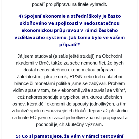
podaří pro přípravu na finále vyhradit.
4) Spojení ekonomie a střední školy je často
skloňováno ve spojitosti v nedostatečnou
ekonomickou průpravou v rámci českého
vzdělávacího systému. Jak tomu bylo ve vašem
případě?
Já jsem studoval (a stále ještě studuji) na Obchodní
akademii v Brně, takže za sebe nemohu říci, že bych
dostal nedostatečnou ekonomickou průpravu.
Záležitostmi, jako je úrok, RPSN nebo třeba platební
bilance či monetární politika jsme se zabývali. Problém
vidím spíše v tom, že v ekonomii „vše souvisí se vším“,
což nekoresponduje s typickou strukturou učebních
osnov, která dělí ekonomii do spousty jednotlivých, a tím
zdánlivě spolu nesouvisejících bloků. Teprve až při studiu
na finále EO jsem si začal jednotlivé znalosti propojovat a
pochopil jejich skutečný význam.
5) Co si pamatujete, že Vám v rámci testování