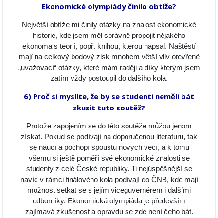
Ekonomické olympiády činilo obtíže?
Největší obtíže mi činily otázky na znalost ekonomické
historie, kde jsem měl správně propojit nějakého
ekonoma s teorií, popř. knihou, kterou napsal. Naštěstí
mají na celkový bodový zisk mnohem větší vliv otevřené
„uvažovací“ otázky, které mám raději a díky kterým jsem
zatím vždy postoupil do dalšího kola.
6) Proč si myslíte, že by se studenti neměli bát
zkusit tuto soutěž?
Protože zapojením se do této soutěže můžou jenom
získat. Pokud se podívají na doporučenou literaturu, tak
se naučí a pochopí spoustu nových věcí, a k tomu
všemu si ještě poměří své ekonomické znalosti se
studenty z celé České republiky. Ti nejúspěšnější se
navíc v rámci finálového kola podívají do ČNB, kde mají
možnost setkat se s jejím viceguvernérem i dalšími
odborníky. Ekonomická olympiáda je především
zajímavá zkušenost a opravdu se zde není čeho bát.