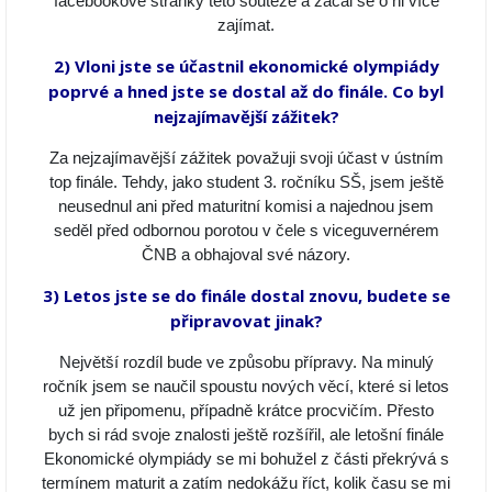
facebookové stránky této soutěže a začal se o ni více
zajímat.
2)
Vloni jste se účastnil ekonomické olympiády
poprvé a hned jste se dostal až do finále. Co byl
nejzajímavější zážitek?
Za nejzajímavější zážitek považuji svoji účast v ústním
top finále. Tehdy, jako student 3. ročníku SŠ, jsem ještě
neusednul ani před maturitní komisi a najednou jsem
seděl před odbornou porotou v čele s viceguvernérem
ČNB a obhajoval své názory.
3) Letos jste se do finále dostal znovu, budete se
připravovat jinak?
Největší rozdíl bude ve způsobu přípravy. Na minulý
ročník jsem se naučil spoustu nových věcí, které si letos
už jen připomenu, případně krátce procvičím. Přesto
bych si rád svoje znalosti ještě rozšířil, ale letošní finále
Ekonomické olympiády se mi bohužel z části překrývá s
termínem maturit a zatím nedokážu říct, kolik času se mi