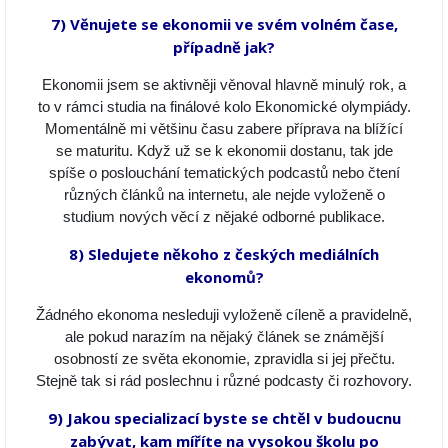
7) Věnujete se ekonomii ve svém volném čase,
případně jak?
Ekonomii jsem se aktivněji věnoval hlavně minulý rok, a
to v rámci studia na finálové kolo Ekonomické olympiády.
Momentálně mi většinu času zabere příprava na blížící
se maturitu. Když už se k ekonomii dostanu, tak jde
spíše o poslouchání tematických podcastů nebo čtení
různých článků na internetu, ale nejde vyloženě o
studium nových věcí z nějaké odborné publikace.
8) Sledujete někoho z českých mediálních
ekonomů?
Žádného ekonoma nesleduji vyloženě cíleně a pravidelně,
ale pokud narazím na nějaký článek se známější
osobností ze světa ekonomie, zpravidla si jej přečtu.
Stejně tak si rád poslechnu i různé podcasty či rozhovory.
9) Jakou specializací byste se chtěl v budoucnu
zabývat, kam míříte na vysokou školu po